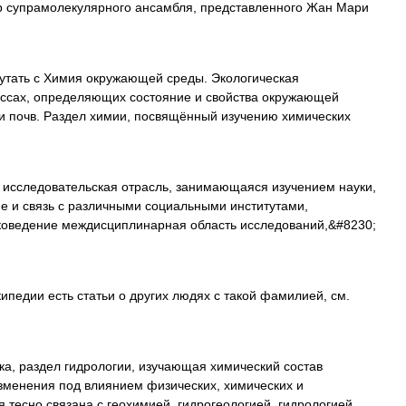
супрамолекулярного ансамбля, представленного Жан Мари
утать с Химия окружающей среды. Экологическая
ессах, определяющих состояние и свойства окружающей
 почв. Раздел химии, посвящённый изучению химических
исследовательская отрасль, занимающаяся изучением науки,
ие и связь с различными социальными институтами,
коведение междисциплинарная область исследований,&#8230;
ипедии есть статьи о других людях с такой фамилией, см.
а, раздел гидрологии, изучающая химический состав
зменения под влиянием физических, химических и
я тесно связана с геохимией, гидрогеологией, гидрологией …