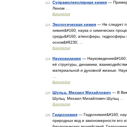
Супрамолекулярная химия
— Пример 
122
Леном …
Википедия
Экологическая химия
— Не следует п
123
химия&#160; наука о химических проц
среды&#160; атмосферы, гидросферы и
основ&#8230; …
Википедия
Науковедение
— Науковедение&#160; 
124
её структуры, динамики, взаимодейств
материальной и духовной жизнью. Нау
…
Википедия
Шульц, Михаил Михайлович
— В Вик
125
Шульц. Михаил Михайлович Шульц …
Википедия
Гидрохимия
— Гидрохимия&#160; наук
126
природных вод и закономерности его и
биологических воздействий. Гидрохими