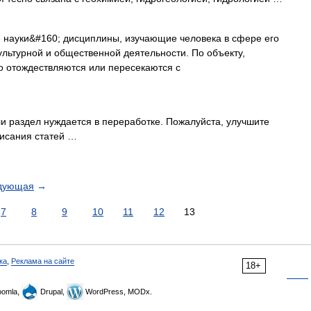
науки&#160; дисциплины, изучающие человека в сфере его
ультурной и общественной деятельности. По объекту,
о отождествляются или пересекаются с
и раздел нуждается в переработке. Пожалуйста, улучшите
писания статей …
дующая
→
7
8
9
10
11
12
13
ка
,
Реклама на сайте
18+
omla,
Drupal,
WordPress, MODx.