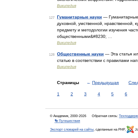
Википедия
Гуманитарные науки
— Гуманитарные 
127
духовной, умственной, нравственной, к
предмету и методологии изучения част
общественными&#8230; …
Википедия
Общественные науки
— Эта статья ил
128
статью в соответствии с правилами на
Википедия
Страницы
←
Предыдущая
Сле
1
2
3
4
5
6
© Академик, 2000-2026
Обратная связь:
Техподдерж
👣 Путешествия
Экспорт словарей на сайты
, сделанные на PHP,
Jo