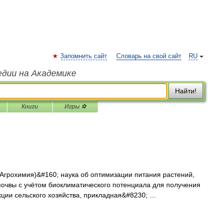
Запомнить сайт
Словарь на свой сайт
RU
едии на Академике
Найти!
Книги
Игры ⚽
грохимия)&#160; наука об оптимизации питания растений,
очвы с учётом биоклиматического потенциала для получения
кции сельского хозяйства, прикладная&#8230; …